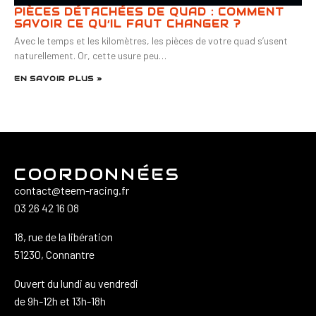
PIÈCES DÉTACHÉES DE QUAD : COMMENT
SAVOIR CE QU’IL FAUT CHANGER ?
Avec le temps et les kilomètres, les pièces de votre quad s’usent
naturellement. Or, cette usure peu…
EN SAVOIR PLUS »
COORDONNÉES
contact@teem-racing.fr
03 26 42 16 08
18, rue de la libération
51230, Connantre
Ouvert du lundi au vendredi
de 9h-12h et 13h-18h