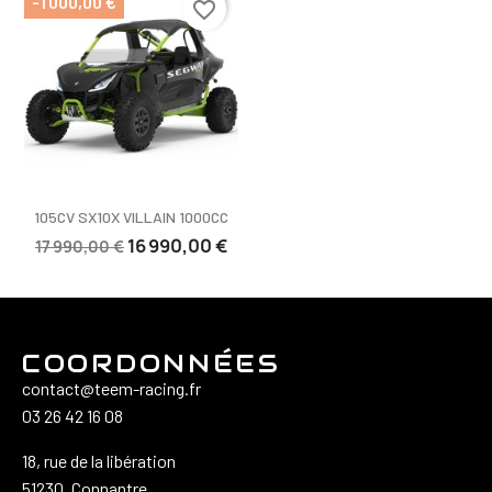
-1 000,00 €
favorite_border
105CV SX10X VILLAIN 1000CC
16 990,00 €
17 990,00 €
COORDONNÉES
contact@teem-racing.fr
03 26 42 16 08
18, rue de la libération
51230, Connantre