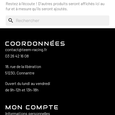
Restez à l'écoute ! D'autres produits seront affichés ici au
fur et à mesure qu'ils seront ajoutés.
search
COORDONNÉES
contact@teem-racing.fr
03 26 42 16 08
18, rue de la libération
51230, Connantre
Ouvert du lundi au vendredi
de 9h-12h et 13h-18h
MON COMPTE
Informations personnelles