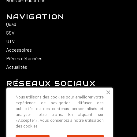
Bons de réductions
NAVIGATION
Quad
SSV
UTV
Accessoires
Pièces détachées
Actualités
RÉSEAUX SOCIAUX
Nous utilisons des cookies pour améliorer votre
expérience de navigation, diffuser des
publicités ou des contenus personnalisés et
analyser notre trafic. En cliquant sur
«Accepter», vous consentez à notre utilisation
CONTACT
des cookies.