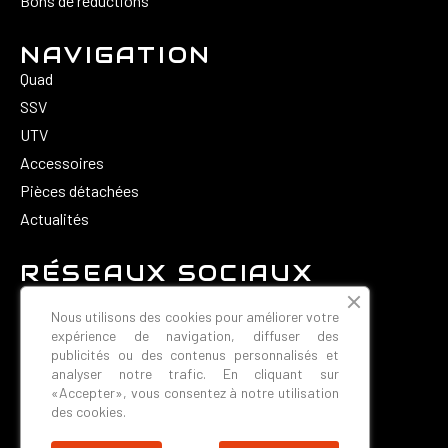
Bons de réductions
NAVIGATION
Quad
SSV
UTV
Accessoires
Pièces détachées
Actualités
RÉSEAUX SOCIAUX
Nous utilisons des cookies pour améliorer votre
expérience de navigation, diffuser des
publicités ou des contenus personnalisés et
analyser notre trafic. En cliquant sur
«Accepter», vous consentez à notre utilisation
CONTACT
des cookies.