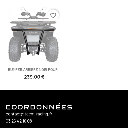
favorite_border
BUMPER ARRIERE NOIR POUR...
239,00 €
COORDONNÉES
contact@teem-racing.fr
03 26 42 16 08