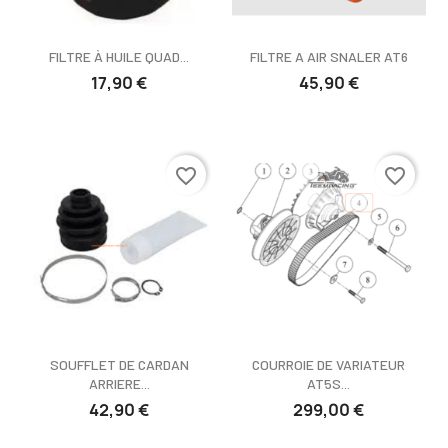
FILTRE À HUILE QUAD...
FILTRE A AIR SNALER AT6
17,90 €
45,90 €
favorite_border
favorite_border
SOUFFLET DE CARDAN
COURROIE DE VARIATEUR
ARRIERE...
AT5S...
42,90 €
299,00 €