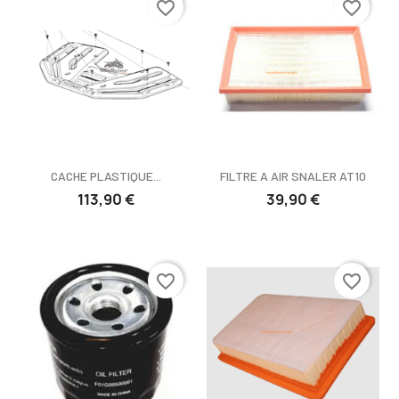
favorite_border
favorite_border
CACHE PLASTIQUE...
FILTRE A AIR SNALER AT10
113,90 €
39,90 €
favorite_border
favorite_border