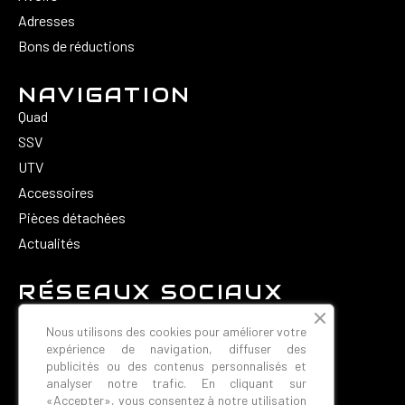
Adresses
Bons de réductions
NAVIGATION
Quad
SSV
UTV
Accessoires
Pièces détachées
Actualités
RÉSEAUX SOCIAUX
Nous utilisons des cookies pour améliorer votre
expérience de navigation, diffuser des
publicités ou des contenus personnalisés et
analyser notre trafic. En cliquant sur
«Accepter», vous consentez à notre utilisation
CONTACT