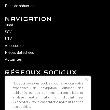
Bons de réductions
NAVIGATION
Quad
SSV
UTV
Accessoires
Pièces détachées
Actualités
RÉSEAUX SOCIAUX
Nous utilisons des cookies pour améliorer votre
expérience de navigation, diffuser des
publicités ou des contenus personnalisés et
analyser notre trafic. En cliquant sur
«Accepter», vous consentez à notre utilisation
CONTACT
des cookies.