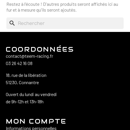
Restez à l'écoute ! D'autres produits seront affichés ici au
fur et à mesure qu'ils seront ajoutés.
search
COORDONNÉES
contact@teem-racing.fr
03 26 42 16 08
18, rue de la libération
51230, Connantre
Ouvert du lundi au vendredi
de 9h-12h et 13h-18h
MON COMPTE
Informations personnelles