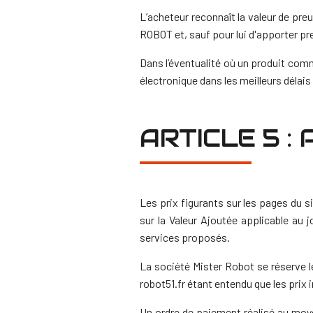
L’acheteur reconnaît la valeur de pr
ROBOT et, sauf pour lui d'apporter pre
Dans l’éventualité où un produit comma
électronique dans les meilleurs délais 
ARTICLE 5 :
Les prix figurants sur les pages du 
sur la Valeur Ajoutée applicable au
services proposés.
La société Mister Robot se réserve le
robot51.fr étant entendu que les prix 
Un ordre de paiement réalisé au moye