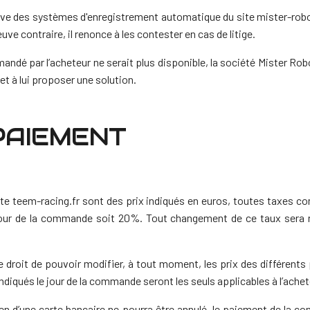
euve des systèmes d'enregistrement automatique du site mister-robo
uve contraire, il renonce à les contester en cas de litige.
ndé par l’acheteur ne serait plus disponible, la société Mister Robo
et à lui proposer une solution.
 PAIEMENT
site teem-racing.fr sont des prix indiqués en euros, toutes taxes 
 jour de la commande soit 20%. Tout changement de ce taux sera r
 droit de pouvoir modifier, à tout moment, les prix des différents
indiqués le jour de la commande seront les seuls applicables à l’achet
n d’une carte bancaire ne pourra être annulé, le paiement de la c