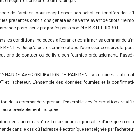
 enregistré sur le site teem-racing.fr.
 mode de livraison pour réceptionner son achat en fonction des di
es présentes conditions générales de vente avant de choisir le moye
commande parmi ceux proposés par la société MISTER ROBOT.
dans les conditions indiquées à l’écran et confirmer sa commande ain
 ». Jusqu’à cette dernière étape, l’acheteur conserve la possib
ations de contact ou de livraison fournies préalablement. Passé 
 « COMMANDE AVEC OBLIGATION DE PAIEMENT » entraînera automati
 et l’acheteur. L’ensemble des données fournies et la confirmati
tion de la commande reprenant l’ensemble des informations relatifs
u’il aura préalablement indiquée.
 donc en aucun cas être tenue pour responsable d’une quelconq
mande dans le cas où l’adresse électronique renseignée par l’acheteur