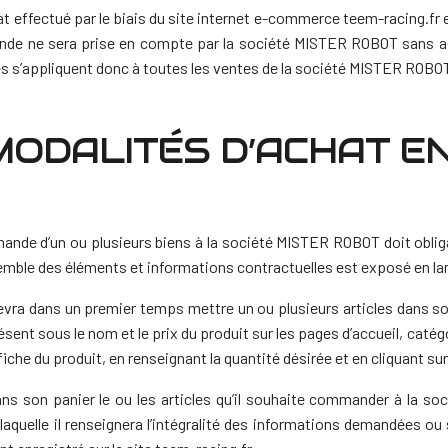
t effectué par le biais du site internet e-commerce teem-racing.fr et
de ne sera prise en compte par la société MISTER ROBOT sans ac
les s’appliquent donc à toutes les ventes de la société MISTER ROBOT
 MODALITÉS D’ACHAT E
nde d’un ou plusieurs biens à la société MISTER ROBOT doit obligato
emble des éléments et informations contractuelles est exposé en la
vra dans un premier temps mettre un ou plusieurs articles dans son
ésent sous le nom et le prix du produit sur les pages d’accueil, catég
fiche du produit, en renseignant la quantité désirée et en cliquant sur
ans son panier le ou les articles qu’il souhaite commander à la s
r laquelle il renseignera l’intégralité des informations demandées ou