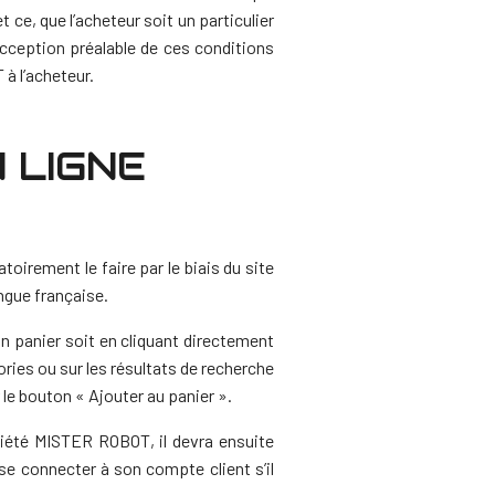
 ce, que l’acheteur soit un particulier
ception préalable de ces conditions
 à l’acheteur.
N LIGNE
irement le faire par le biais du site
ngue française.
 panier soit en cliquant directement
ories ou sur les résultats de recherche
 le bouton « Ajouter au panier ».
ociété MISTER ROBOT, il devra ensuite
 se connecter à son compte client s’il