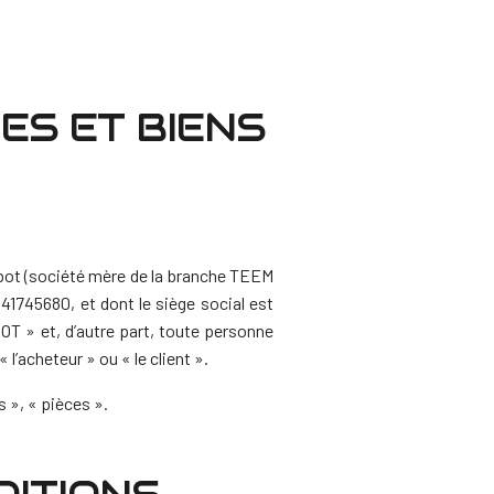
IES ET BIENS
obot (société mère de la branche TEEM
1745680, et dont le siège social est
T » et, d’autre part, toute personne
’acheteur » ou « le client ».
 », « pièces ».