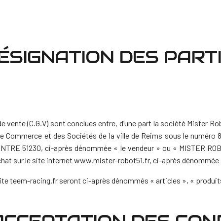
 DÉSIGNATION DES PART
e vente (C.G.V) sont conclues entre, d’une part la société Mister R
e Commerce et des Sociétés de la ville de Reims sous le numéro 84
NNANTRE 51230, ci-après dénommée « le vendeur » ou « MISTER ROBO
at sur le site internet www.mister-robot51.fr, ci-après dénommée « l
site teem-racing.fr seront ci-après dénommés « articles », « produits