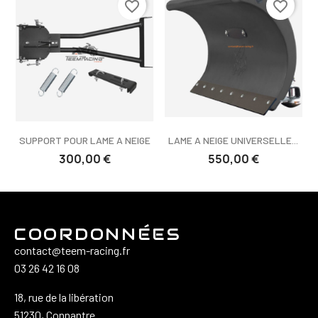
favorite_border
favorite_border
SUPPORT POUR LAME A NEIGE
LAME A NEIGE UNIVERSELLE...
300,00 €
550,00 €
COORDONNÉES
contact@teem-racing.fr
03 26 42 16 08
18, rue de la libération
51230, Connantre