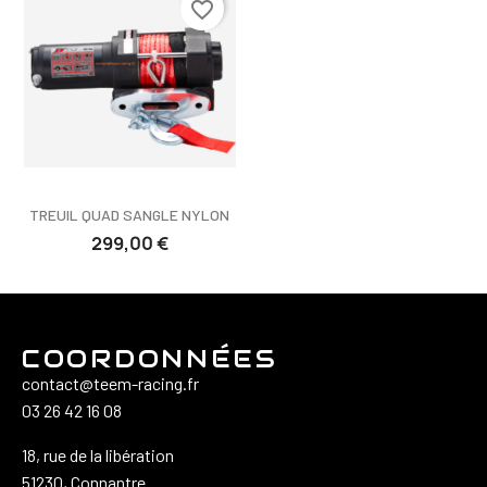
favorite_border
TREUIL QUAD SANGLE NYLON
299,00 €
COORDONNÉES
contact@teem-racing.fr
03 26 42 16 08
18, rue de la libération
51230, Connantre