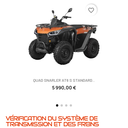
favorite_border
QUAD SNARLER AT6 S STANDARD...
5 990,00 €
VÉRIFICATION DU SYSTÈME DE
TRANSMISSION ET DES FREINS