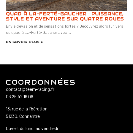
QUAD À LA-FERTÉ-GAUCHER : PUISSANCE,
STYLE ET AVENTURE SUR QUATRE ROUES
Envie d’évasion et de sensations fortes ? Découvrez alors l’univers
du quad à La-Ferté-Gaucher avec …
EN SAVOIR PLUS »
COORDONNÉES
contact@teem-racing.fr
03 26 42 16 08
18, rue de la libération
51230, Connantre
Ouvert du lundi au vendredi