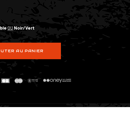
ble
OU
Noir/Vert
UTER AU PANIER