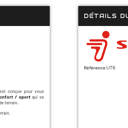
DÉTAILS D
UT6
Référence
e est conçue pour vous
onfort / sport
qui se
de terrain.
rrain.