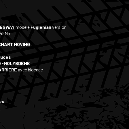
EGWAY
modèle
Fugleman
version
 48Nm.
SMART MOVING
ouces
ME-MOLYBDENE
 ARRIERE
avec blocage
es