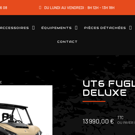
16 08
DU LUNDI AU VENDREDI : 9H 12H - 13H 18H
ACCESSOIRES
ÉQUIPEMENTS
PIÈCES DÉTACHÉES
CONTACT
UT6 FUG
XE
DELUXE
TTC
13 990,00 €
OU PAYER 