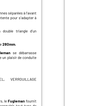
nnes séparées à l'avant
détente pour s'adapter à
double triangle d'un
de
280mm.
leman
se débarrasse
 un plaisir de conduite
L, VERROUILLAGE
s, le
Fugleman
fournit
conquérir tout type de