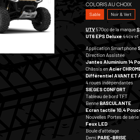
COLORIS AU CHOIX
Sable
Noir & Vert
UTV
570cc de la marque
S
UT6 EPS Deluxe
44cv et
Application Smartphone
Direction Assistée
Jantes Aluminium 14 P
Châssis en
Acier CHRO
Différentiel AVANT ET
4 roues indépendantes
SIEGES CONFORT
Tableau de bord TFT
Benne
BASCULANTE
Ecran tactile 10,4 Pouc
Nouvelles Portes de série
Feux LED
Boule d'attelage
Demi
PARE-BRISE