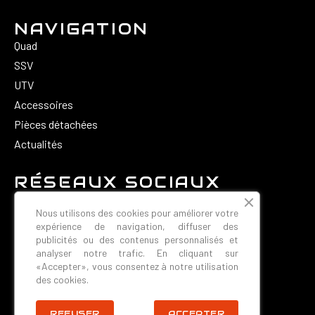
NAVIGATION
Quad
SSV
UTV
Accessoires
Pièces détachées
Actualités
RÉSEAUX SOCIAUX
Nous utilisons des cookies pour améliorer votre
expérience de navigation, diffuser des
publicités ou des contenus personnalisés et
analyser notre trafic. En cliquant sur
«Accepter», vous consentez à notre utilisation
CONTACT
des cookies.
REFUSER
ACCEPTER